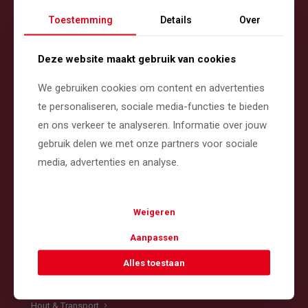
Toestemming
Details
Over
Deze website maakt gebruik van cookies
We gebruiken cookies om content en advertenties
Contact
te personaliseren, sociale media-functies te bieden
en ons verkeer te analyseren. Informatie over jouw
Neereind 33, 3998 WJ Schalkwijk
gebruik delen we met onze partners voor sociale
info@kempschalkwijk.nl
media, advertenties en analyse.
Tel: 030 - 60 12 595
Mob: 06 - 22 54 84 02
Weigeren
Aanpassen
Navigatie
Alles toestaan
Home
Boomverzorging
Hout & Transport