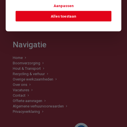
info@kempschalkwijk.nl
Aanpassen
Tel: 030 - 60 12 595
Alles toestaan
Mob: 06 - 22 54 84 02
Navigatie
Home
Boomverzorging
Hout & Transport
Recycling & verhuur
Overige werkzaamheden
Over ons
Vacatures
Contact
Offerte aanvragen
Algemene verhuurvoorwaarden
Privacyverklaring