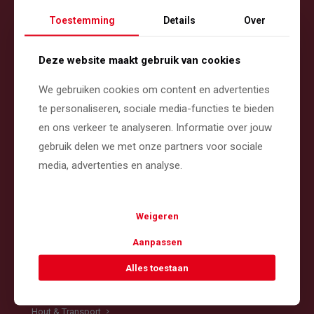
Toestemming
Details
Over
Deze website maakt gebruik van cookies
We gebruiken cookies om content en advertenties
Contact
te personaliseren, sociale media-functies te bieden
en ons verkeer te analyseren. Informatie over jouw
Neereind 33, 3998 WJ Schalkwijk
gebruik delen we met onze partners voor sociale
info@kempschalkwijk.nl
media, advertenties en analyse.
Tel: 030 - 60 12 595
Mob: 06 - 22 54 84 02
Weigeren
Aanpassen
Navigatie
Alles toestaan
Home
Boomverzorging
Hout & Transport